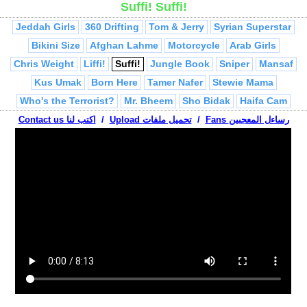
Suffi! Suffi!
Jordan Superstar
Lahme Chicks
Adnan wa Lena Saber
Jeddah Girls
360 Drifting
Tom & Jerry
Syrian Superstar
Bikini Size
Afghan Lahme
Motorcycle
Arab Girls
Chris Weight
Liffi!
Suffi!
Jungle Book
Sniper
Mansaf
Kus Umak
Born Here
Tamer Nafer
Stewie Mama
Who's the Terrorist?
Mr. Bheem
Sho Bidak
Haifa Cam
Fans رساءل المعجبين
Men & Women
/
Upload تحميل ملفات
3adnan Hashish
/
Contact us اكتب لنا
Adel Imam - Jihad
Belly Dancer
Jew at Mosque
Jumblatt
Al Jazeera Mistakes
Abu Mahjoob Ya 3ammi
Israelis vs. Palestinian
Treadmill
Palestinian Conflict
Arab Breakin
Passport Check
La Youmal
Teacher
Habibi Ramallah
Arab Millionaire
Palestinian Hip Hop
Turab
Adel Imam - Da5al
Falling Asleep
Abu Mahjoob Phone Call
Arab Rapper
Fairuz, Bissan
Shepherds
Friends
Talaween
Nablus Drifting
VW Terrorist
Ya Hanady
Saudi Drifting
Globalization
Break Bed
Mafia!
Ha Ha, You're Arab
Muslim Tourists
Mubarak
Soldier on Camel
Ringtones