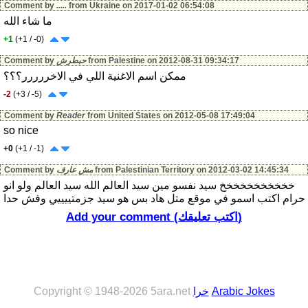
Comment by
.....
from Ukraine on 2017-01-02 06:54:08
ما شاء الله
+1
(+1 / -0)
from Palestine on 2012-08-31 09:34:17
حبطرش
Comment by
ممكن اسم الاغنية اللي في الاخررررر؟؟؟
-2
(+3 / -5)
Comment by
Reader
from United States on 2012-05-08 17:49:04
so nice
+0
(+1 / -1)
from Palestinian Territory on 2012-03-02 14:45:34
مش عارف
Comment by
خخخخخخخخخخخ سيد نفسو مين سيد العالم الله سيد العالم ولو انو
حرام اكتب اسمو في موقع متل هاد بس هو سيد جزمتييييي وفش حدا
سيد العالم وطز بالحسين تبعك
Add your comment (اكتب تعليقك)
+3
(+3 / -0)
from Iceland on 2012-03-02 14:32:22
السفاح
Comment by
كل الحب وتقدير لجلالة سيدي وسيد العالم عبدالله الثاني ابو الحسين
اما نموت شبابا او نعيش الي الابد
ونحنو معك يا سيدي نواجه العالم بئسره عاش ابوالحسين
Arabic Jokes
خرا
Copyright © 1948-2026 5ara.net
+0
(+1 / -1)