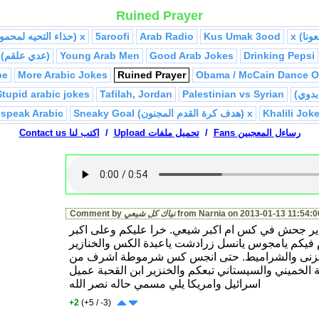
Ruined Prayer
rian Mawal
Abu Adnan lottery
7rat 3ka
Flirting
My teeth
Kus Umak 3ood
Arab Radio
5aroofi
(حذاء التحيه لمحمود عباس) x
Drinking Pepsi
Good Arab Jokes
Young Arab Men
Odai Alqam (عدي علقم)
be
More Arabic Jokes
Ruined Prayer
Obama / McCain Dance O
Stupid arabic jokes
Tafilah, Jordan
Palestinian vs Syrian
Khalili Jok
Sneaky Goal (هدف كرة القدم المجنون) x
 speak Arabic
5ara Smell (خاري تحته) x
Fans رساءل المعجبين
/
Upload تحميل ملفات
/
Arab Schooling
Contact us اكتب لنا
Mawal (موّال خطبه) x
Love Poem
(دعاء مضحك) x
Food Song
(اولاد حارتنا) Kids
A
)
طوشه ثلاث نساء
(
Father's Love
Abu Ayed
(بلوزه قياس صغير) x
Arab Date
Jokes 2
Layla wa Ze2ab
)
حماتي
(
Tough Love
)
فلس
Taboo
Inta Ele (انت الي)
Shater
Ya Rab Tdoom
onkey Debke
from Narnia on 2013-01-13 11:54:0
نياك كل شيعي
Comment by
Israeli
Zakia Zakaria
Hamel Hamel
ير جحش في كس ام اكبر شيعي. خرا عليكم وعلى اكبر
Crazy Teacher
abic Jokes
 فيكم يامجوس يانسل زرادشت ياعبدة الكس والخنازير
Mawal
Tank vs. Iraqi Car
Hany Ramzy Poem
Hot Arab Girl
 الزنى والشراميط. حتى انجس كس شرموطة اشرف من
S
Saz
Sharon
(شعب)
Adel Imam Prayer
El 7antoor
 Ramzy
 الخميني والسيستاني تبعكم والخنزير ابن القحبة عميل
اسرائيل وامريكا يلي مسمي حاله نصر الله
Confession (اعتراف)
Hemorrhoids (بواسير)
Israeli Teargas
SA
+2
(+5 / -3)
 2
Hasheesh
Donkey Love
Arab Singers
Katkoot
Laila Wal