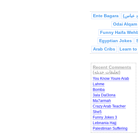
Bab Al7ara
Sy
Ente Bagara
Funny Haifa Weh
Egyptian Jokes
Arab Cribs
Learn to
) x
خرا
5ara (
Wrong Number
Recent Comments
(تعليقات حديثه)
) x
الحجة
(
You Know Youre Arab
طيني ممنوع تعيش
(
Lahme
Bomba
Khalili Jokes
M
3ala Dal3ona
Dad Helps Mom
Ar
Ma7armah
Crazy Arab Teacher
Dr. Shokree
She5
4 Cats Hany
Funny Jokes 3
Lebnania Hajj
Abu Mahjoob U
Palestinian Suffering
Hamood
Abu Abed